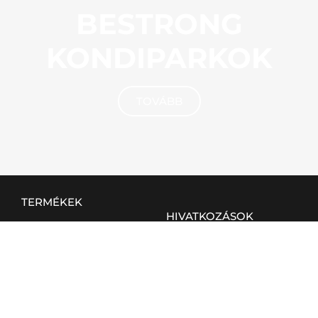
BESTRONG
KONDIPARKOK
TOVÁBB
TERMÉKEK
HIVATKOZÁSOK
Kültéri
BVB rendszer
Beltéri
ÁSZF
Otthoni
Elégedettségi kérdőív
Csapatsport
KAPCSOLAT