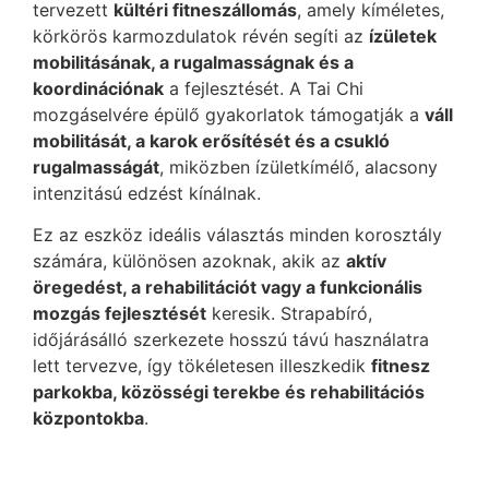
tervezett
kültéri fitneszállomás
, amely kíméletes,
körkörös karmozdulatok révén segíti az
ízületek
mobilitásának, a rugalmasságnak és a
koordinációnak
a fejlesztését. A Tai Chi
mozgáselvére épülő gyakorlatok támogatják a
váll
mobilitását, a karok erősítését és a csukló
rugalmasságát
, miközben ízületkímélő, alacsony
intenzitású edzést kínálnak.
Ez az eszköz ideális választás minden korosztály
számára, különösen azoknak, akik az
aktív
öregedést, a rehabilitációt vagy a funkcionális
mozgás fejlesztését
keresik. Strapabíró,
időjárásálló szerkezete hosszú távú használatra
lett tervezve, így tökéletesen illeszkedik
fitnesz
parkokba, közösségi terekbe és rehabilitációs
központokba
.