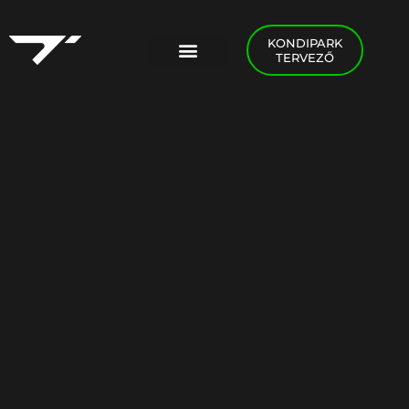
KONDIPARK
TERVEZŐ
PADEL FOGLALÁS