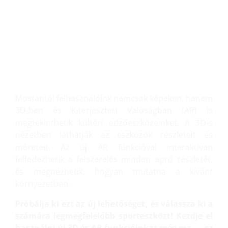
NÉZZE MEG 3D-BEN ÉS
KITERJESZTETT
VALÓSÁGBAN!
Mostantól felhasználóink nemcsak képeken, hanem
3D-ben és Kiterjesztett Valóságban (AR) is
megtekinthetik kültéri edzőeszközeinket. A 3D-s
nézetben láthatják az eszközök részleteit és
méreteit. Az új AR funkcióval interaktívan
felfedezhetik a felszerelés minden apró részletét,
és megnézhetik, hogyan mutatna a kívánt
környezetben.
Próbálja ki ezt az új lehetőséget, és válassza ki a
számára legmegfelelőbb sporteszközt! Kezdje el
használni új 3D és AR funkcióinkat még ma — ez