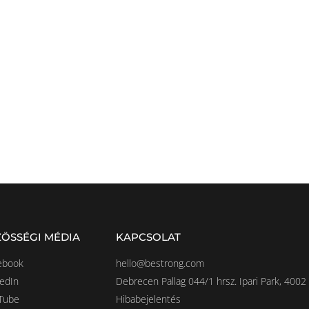
YÉB CROSSFIT ESZKÖ
TOVÁBB
ÖSSÉGI MÉDIA
KAPCSOLAT
ebook
hello@bestrong.com
kedIn
Debrecen Pallag 044/1 hrsz. Ipari Park, 4002
Tube
Hibabejelentés