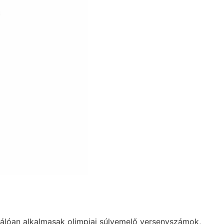
válóan alkalmasak olimpiai súlyemelő versenyszámok,