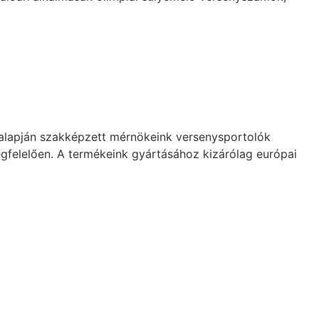
k alapján szakképzett mérnökeink versenysportolók
felelően. A termékeink gyártásához kizárólag európai