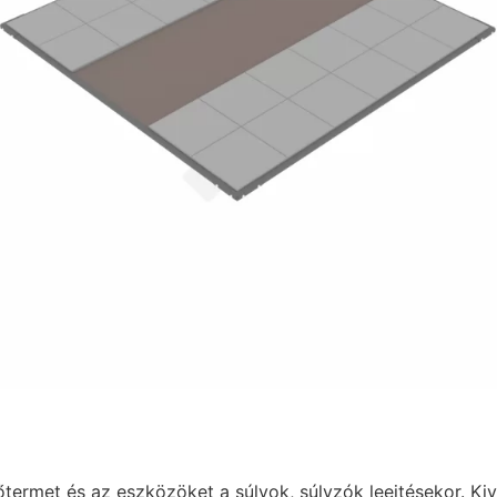
termet és az eszközöket a súlyok, súlyzók leejtésekor. Ki