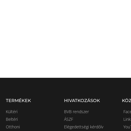
EG
TERMÉKEK
HIVATKOZÁSOK
KÖZ
Kültéri
BVB rendszer
Fac
Beltéri
ÁSZF
Lin
Otthoni
Elégedettségi kérdőív
You