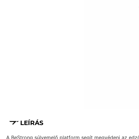
LEÍRÁS
A BeStrong súlyemelő platform segít megvédeni az edző