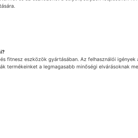
tására.
i?
 és fitnesz eszközök gyártásában. Az felhasználói igénye
ják termékeinket a legmagasabb minőségi elvárásoknak meg