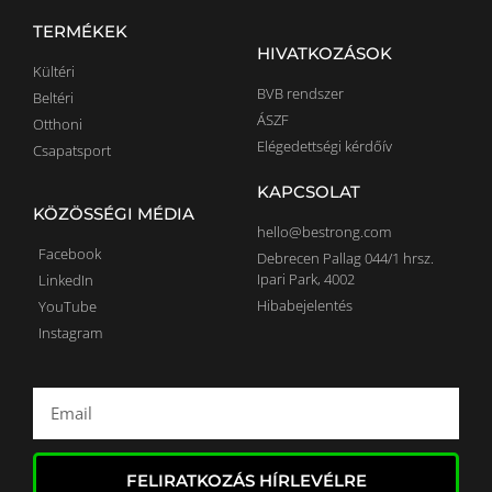
TERMÉKEK
HIVATKOZÁSOK
Kültéri
BVB rendszer
Beltéri
ÁSZF
Otthoni
Elégedettségi kérdőív
Csapatsport
KAPCSOLAT
KÖZÖSSÉGI MÉDIA
hello@bestrong.com
Facebook
Debrecen Pallag 044/1 hrsz.
Ipari Park, 4002
LinkedIn
Hibabejelentés
YouTube
Instagram
FELIRATKOZÁS HÍRLEVÉLRE