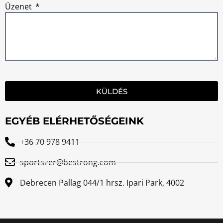
Üzenet
KÜLDÉS
EGYÉB ELÉRHETŐSÉGEINK
+36 70 978 9411
sportszer@bestrong.com
Debrecen Pallag 044/1 hrsz. Ipari Park, 4002