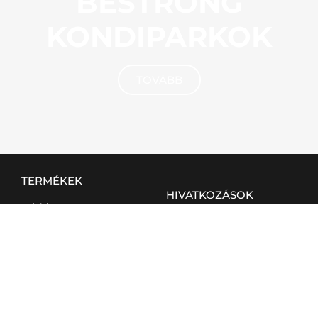
BESTRONG
KONDIPARKOK
TOVÁBB
TERMÉKEK
HIVATKOZÁSOK
Kültéri
BVB rendszer
Beltéri
ÁSZF
Otthoni
Elégedettségi kérdőív
Csapatsport
KAPCSOLAT
KÖZÖSSÉGI MÉDIA
hello@bestrong.com