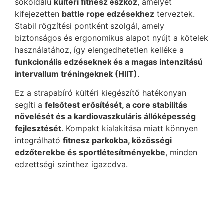
sokoldalú
kültéri fitnesz eszköz
, amelyet
kifejezetten
battle rope edzésekhez
terveztek.
Stabil rögzítési pontként szolgál, amely
biztonságos és ergonomikus alapot nyújt a kötelek
használatához, így elengedhetetlen kelléke a
funkcionális edzéseknek és a magas intenzitású
intervallum tréningeknek (HIIT)
.
Ez a strapabíró kültéri kiegészítő hatékonyan
segíti a
felsőtest erősítését, a core stabilitás
növelését és a kardiovaszkuláris állóképesség
fejlesztését
. Kompakt kialakítása miatt könnyen
integrálható
fitnesz parkokba, közösségi
edzőterekbe és sportlétesítményekbe
, minden
edzettségi szinthez igazodva.