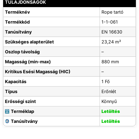
TULAJDONSÁGOK
Terméknév
Rope tartó
Termékkód
1-1-061
Tanúsítvány
EN 16630
Szükséges alapterület
23,24 m²
Oszlop távolság
–
Magasság (min-max)
880 mm
Kritikus Esési Magasság (HIC)
–
Kapacitás
1 Fő
Típus
Erőnlét
Erősségi szint
Könnyű
Terméklap
Letöltés
Tanúsítvány
Letöltés