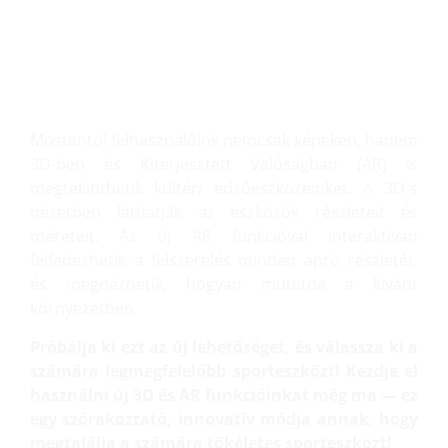
NÉZZE MEG 3D-BEN ÉS
KITERJESZTETT
VALÓSÁGBAN!
Mostantól felhasználóink nemcsak képeken, hanem
3D-ben és Kiterjesztett Valóságban (AR) is
megtekinthetik kültéri edzőeszközeinket. A 3D-s
nézetben láthatják az eszközök részleteit és
méreteit. Az új AR funkcióval interaktívan
felfedezhetik a felszerelés minden apró részletét,
és megnézhetik, hogyan mutatna a kívánt
környezetben.
Próbálja ki ezt az új lehetőséget, és válassza ki a
számára legmegfelelőbb sporteszközt! Kezdje el
használni új 3D és AR funkcióinkat még ma — ez
egy szórakoztató, innovatív módja annak, hogy
megtalálja a számára tökéletes sporteszközt!