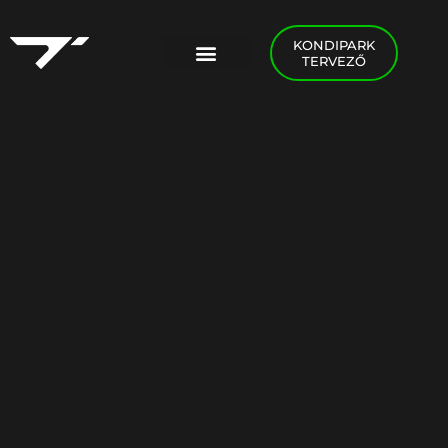
KONDIPARK
TERVEZŐ
PADEL FOGLALÁS