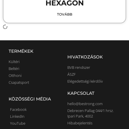
HEXAGON
TOVÁBB
TERMÉKEK
HIVATKOZÁSOK
Kültéri
BVB rendszer
Beltéri
ÁSZF
Otthoni
Elégedettségi kérdőív
Csapatsport
KAPCSOLAT
KÖZÖSSÉGI MÉDIA
hello@bestrong.com
Facebook
Debrecen Pallag 044/1 hrsz.
Ipari Park, 4002
LinkedIn
Hibabejelentés
YouTube