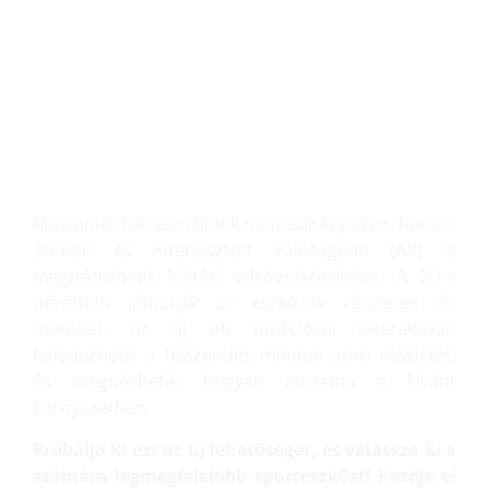
NÉZZE MEG 3D-BEN ÉS
KITERJESZTETT
VALÓSÁGBAN!
Mostantól felhasználóink nemcsak képeken, hanem
3D-ben és Kiterjesztett Valóságban (AR) is
megtekinthetik kültéri edzőeszközeinket. A 3D-s
nézetben láthatják az eszközök részleteit és
méreteit. Az új AR funkcióval interaktívan
felfedezhetik a felszerelés minden apró részletét,
és megnézhetik, hogyan mutatna a kívánt
környezetben.
Próbálja ki ezt az új lehetőséget, és válassza ki a
számára legmegfelelőbb sporteszközt! Kezdje el