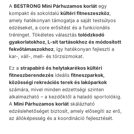
A
BESTRONG Mini Párhuzamos korlát
egy
kompakt és sokoldalú
kültéri fitneszeszköz
,
amely hatékonyan támogatja a saját testsúlyos
edzéseket, a core erősítést és a funkcionális
tréninget. Tökéletes választás
tolódzkodó
gyakorlatokhoz, L-sit tartásokhoz és módosított
fekvőtámaszokhoz
, így hatékonyan fejleszti a
kar-, váll-, mell- és törzsizmokat.
Ez a
strapabíró és helytakarékos kültéri
fitneszberendezés
ideális
fitneszparkok,
közösségi rekreációs terek és lakóparkok
számára, mivel minden edzettségi szinten
alkalmazható – a kezdőktől a haladó sportolókig.
A
Mini Párhuzamos korlát
skálázható
edzéslehetőséget biztosít, amely elősegíti az erő,
az állóképesség és a koordináció fejlesztését.