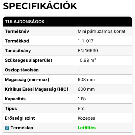
SPECIFIKÁCIÓK
TULAJDONSÁGOK
Terméknév
Mini párhuzamos korlát
Termékkód
1-1-017
Tanúsítvány
EN 16630
Szükséges alapterület
10,99 m²
Oszlop távolság
–
Magasság (min-max)
608 mm
Kritikus Esési Magasság (HIC)
600 mm
Kapacitás
1 Fő
Típus
Erő
Erősségi szint
Közepes
Terméklap
Letöltés