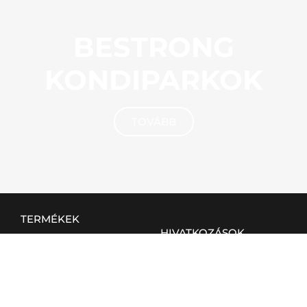
BESTRONG
KONDIPARKOK
TOVÁBB
TERMÉKEK
HIVATKOZÁSOK
Kültéri
BVB rendszer
Beltéri
ÁSZF
Otthoni
Elégedettségi kérdőív
Csapatsport