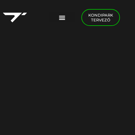
KONDIPARK
TERVEZŐ
PADEL FOGLALÁS