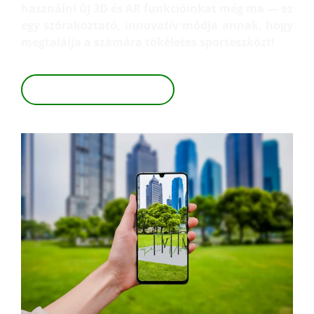
használni új 3D és AR funkcióinkat még ma — ez
egy szórakoztató, innovatív módja annak, hogy
megtalálja a számára tökéletes sporteszközt!
TEKINTSE MEG 3D-BEN