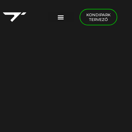
KONDIPARK
TERVEZŐ
PADEL FOGLALÁS