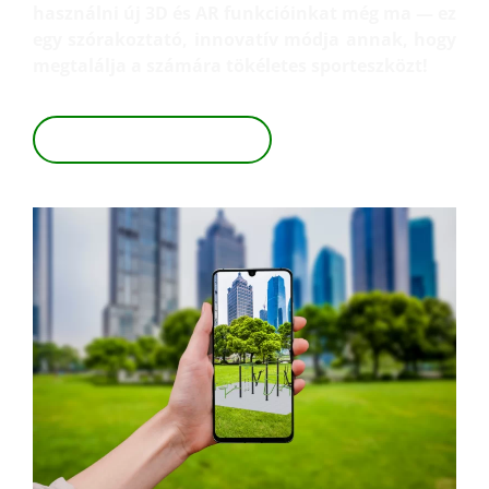
használni új 3D és AR funkcióinkat még ma — ez
egy szórakoztató, innovatív módja annak, hogy
megtalálja a számára tökéletes sporteszközt!
TEKINTSE MEG 3D-BEN