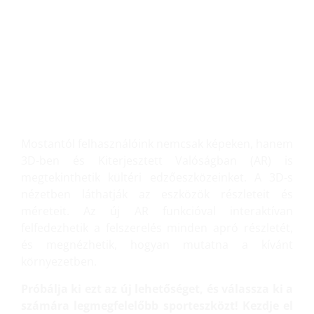
NÉZZE MEG 3D-BEN ÉS
KITERJESZTETT
VALÓSÁGBAN!
Mostantól felhasználóink nemcsak képeken, hanem
3D-ben és Kiterjesztett Valóságban (AR) is
megtekinthetik kültéri edzőeszközeinket. A 3D-s
nézetben láthatják az eszközök részleteit és
méreteit. Az új AR funkcióval interaktívan
felfedezhetik a felszerelés minden apró részletét,
és megnézhetik, hogyan mutatna a kívánt
környezetben.
Próbálja ki ezt az új lehetőséget, és válassza ki a
számára legmegfelelőbb sporteszközt! Kezdje el