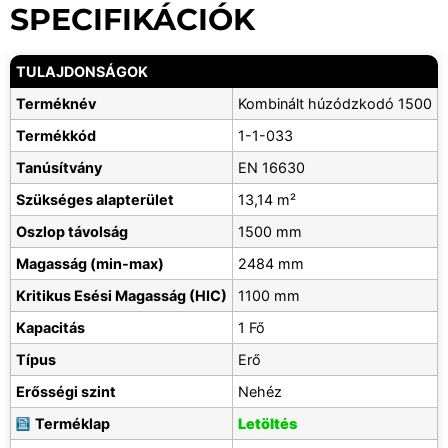
SPECIFIKÁCIÓK
TULAJDONSÁGOK
Terméknév
Kombinált húzódzkodó 1500
Termékkód
1-1-033
Tanúsítvány
EN 16630
Szükséges alapterület
13,14 m²
Oszlop távolság
1500 mm
Magasság (min-max)
2484 mm
Kritikus Esési Magasság (HIC)
1100 mm
Kapacitás
1 Fő
Típus
Erő
Erősségi szint
Nehéz
Terméklap
Letöltés