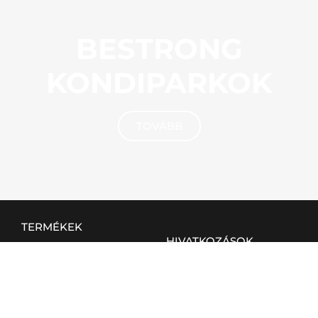
BESTRONG
KONDIPARKOK
TOVÁBB
TERMÉKEK
HIVATKOZÁSOK
Kültéri
BVB rendszer
Beltéri
ÁSZF
Otthoni
Elégedettségi kérdőív
Csapatsport