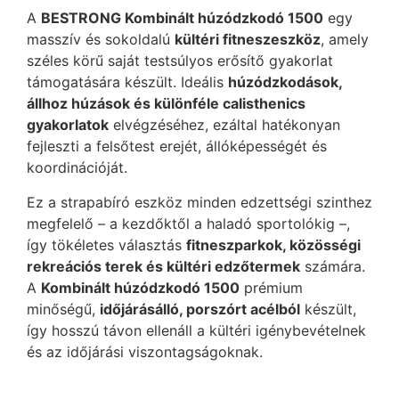
A
BESTRONG Kombinált húzódzkodó 1500
egy
masszív és sokoldalú
kültéri fitneszeszköz
, amely
széles körű saját testsúlyos erősítő gyakorlat
támogatására készült. Ideális
húzódzkodások,
állhoz húzások és különféle calisthenics
gyakorlatok
elvégzéséhez, ezáltal hatékonyan
fejleszti a felsőtest erejét, állóképességét és
koordinációját.
Ez a strapabíró eszköz minden edzettségi szinthez
megfelelő – a kezdőktől a haladó sportolókig –,
így tökéletes választás
fitneszparkok, közösségi
rekreációs terek és kültéri edzőtermek
számára.
A
Kombinált húzódzkodó 1500
prémium
minőségű,
időjárásálló, porszórt acélból
készült,
így hosszú távon ellenáll a kültéri igénybevételnek
és az időjárási viszontagságoknak.