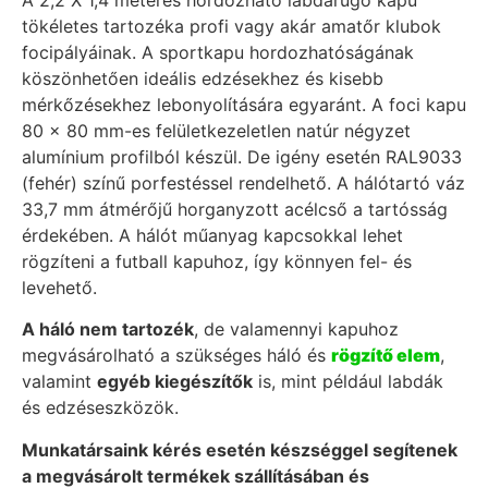
tökéletes tartozéka profi vagy akár amatőr klubok
focipályáinak. A sportkapu hordozhatóságának
köszönhetően ideális edzésekhez és kisebb
mérkőzésekhez lebonyolítására egyaránt. A foci kapu
80 x 80 mm-es felületkezeletlen natúr négyzet
alumínium profilból készül. De igény esetén RAL9033
(fehér) színű porfestéssel rendelhető. A hálótartó váz
33,7 mm átmérőjű horganyzott acélcső a tartósság
érdekében. A hálót műanyag kapcsokkal lehet
rögzíteni a futball kapuhoz, így könnyen fel- és
levehető.
A háló nem tartozék
, de valamennyi kapuhoz
megvásárolható a szükséges háló és
rögzítő elem
,
valamint
egyéb kiegészítők
is, mint például labdák
és edzéseszközök.
Munkatársaink kérés esetén készséggel segítenek
a megvásárolt termékek szállításában és