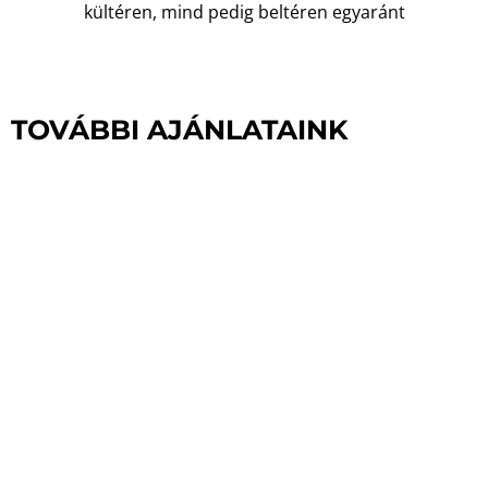
kültéren, mind pedig beltéren egyaránt
TOVÁBBI AJÁNLATAINK
KIEGÉSZÍTŐK
GYAKORLÓ
KAPUKHOZ
Ellensúlyok, rögzítő elemek gyakorló kapukhoz
TOVÁBB