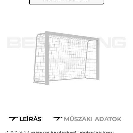
LEÍRÁS
MŰSZAKI ADATOK
A 2,2 X 1,4 méteres hordozható labdarúgó kapu