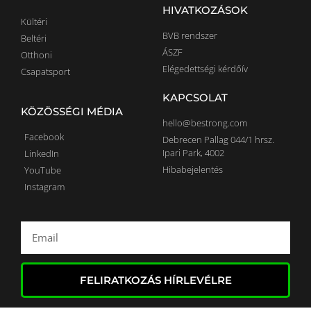
HIVATKOZÁSOK
Kültéri
BVB rendszer
Beltéri
ÁSZF
Otthoni
Elégedettségi kérdőív
Csapatsport
KAPCSOLAT
KÖZÖSSÉGI MÉDIA
hello@bestrong.com
Facebook
Debrecen Pallag 044/1 hrsz.
Ipari Park, 4002
LinkedIn
Hibabejelentés
YouTube
Instagram
FELIRATKOZÁS HÍRLEVÉLRE