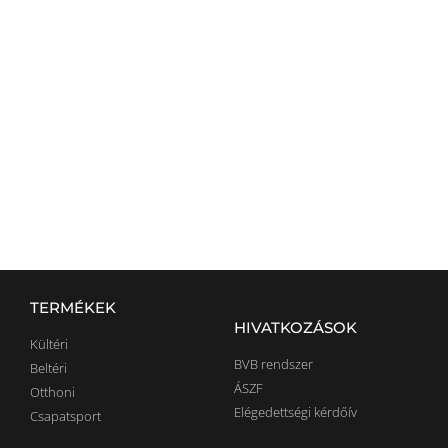
VÁLASZTHATÓ
BESTRONG
ESZKÖZÖK
TOVÁBB
TERMÉKEK
HIVATKOZÁSOK
Kültéri
BVB rendszer
Beltéri
ÁSZF
Otthoni
Elégedettségi kérdőív
Csapatsport