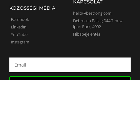
KAPCSOLAT
KÖZÖSSÉGI MÉDIA
hello@bestrong.com
Facebook
Debrecen Pallag 044/1 hrsz.
Ipari Park, 4002
LinkedIn
Hibabejelentés
YouTube
Instagram
FELIRATKOZÁS HÍRLEVÉLRE