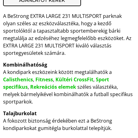
AJÁNLATOT KÉREK
A BeStrong EXTRA LARGE 231 MULTISPORT parknak
olyan széles az eszközválasztéka, hogy a kezdő
sportolóktól a tapasztaltabb sportemberekig bárki
megtalálja az edzéséhez legmegfelelőbb eszközöket. Az
EXTRA LARGE 231 MULTISPORT kiváló választás
sportegyesületek számára.
Kombinálhatóság
A kondipark eszközeink között megtalálhatók a
Calisthenics
,
Fitness
,
Kültéri CrossFit
,
Sport
specifikus
,
Rekreációs elemek
széles választéka,
melyek bármelyikével kombinálhatók a futball specifikus
sportparkok.
Talajburkolat
A fokozott biztonság érdekében ezt a BeStrong
kondiparkokat gumitégla burkolattal telepítjük.