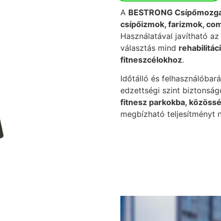
A
BESTRONG Csípőmozg
csípőizmok, farizmok, co
Használatával javítható a
választás mind
rehabilitác
fitneszcélokhoz
.
Időtálló és felhasználóbar
edzettségi szint biztonság
fitnesz parkokba, közöss
megbízható teljesítményt n