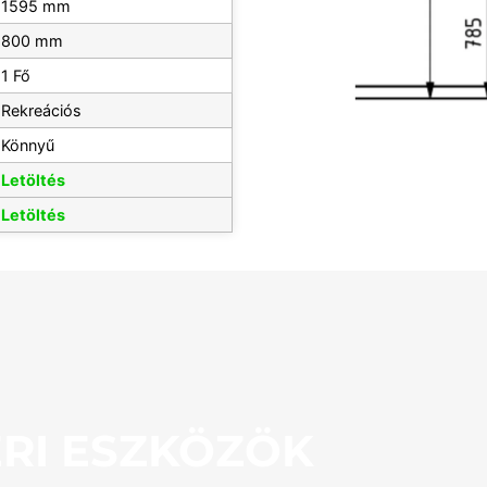
1595 mm
800 mm
1 Fő
Rekreációs
Könnyű
Letöltés
Letöltés
RI ESZKÖZÖK