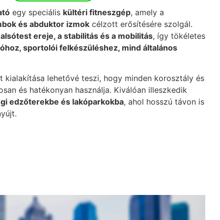
ató
egy speciális
kültéri fitneszgép
, amely a
mbok és abduktor izmok
célzott erősítésére szolgál.
z
alsótest ereje, a stabilitás és a mobilitás
, így tökéletes
ióhoz, sportolói felkészüléshez, mind általános
át kialakítása lehetővé teszi, hogy minden korosztály és
osan és hatékonyan használja. Kiválóan illeszkedik
égi edzőterekbe és lakóparkokba
, ahol hosszú távon is
yújt.