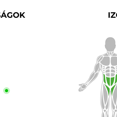
SÁGOK
I