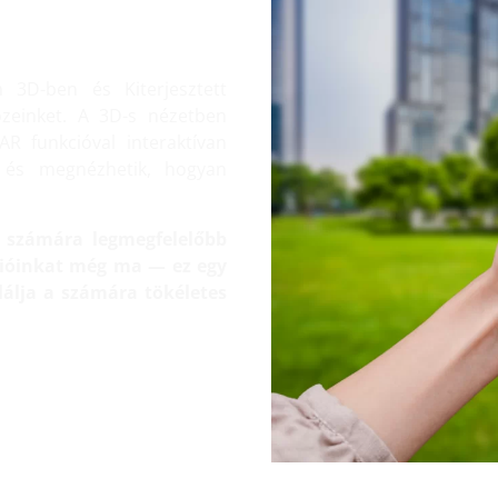
TERJESZTETT
 3D-ben és Kiterjesztett
özeinket. A 3D-s nézetben
AR funkcióval interaktívan
, és megnézhetik, hogyan
 a számára legmegfelelőbb
kcióinkat még ma — ez egy
álja a számára tökéletes