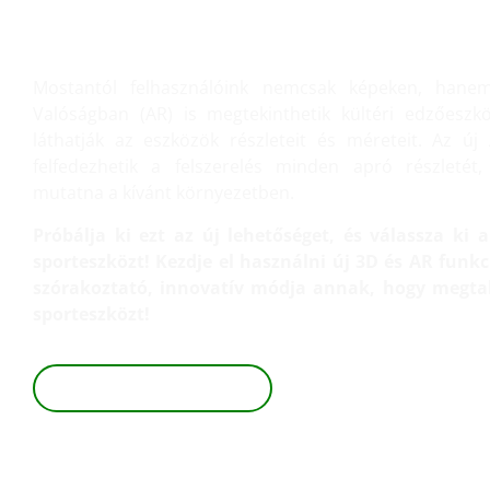
NÉZZE MEG 3D-BEN ÉS KI
VALÓSÁGBAN!
Mostantól felhasználóink nemcsak képeken, hanem
Valóságban (AR) is megtekinthetik kültéri edzőeszk
láthatják az eszközök részleteit és méreteit. Az új 
felfedezhetik a felszerelés minden apró részletét
mutatna a kívánt környezetben.
Próbálja ki ezt az új lehetőséget, és válassza ki
sporteszközt! Kezdje el használni új 3D és AR fun
szórakoztató, innovatív módja annak, hogy megtal
sporteszközt!
TEKINTSE MEG 3D-BEN