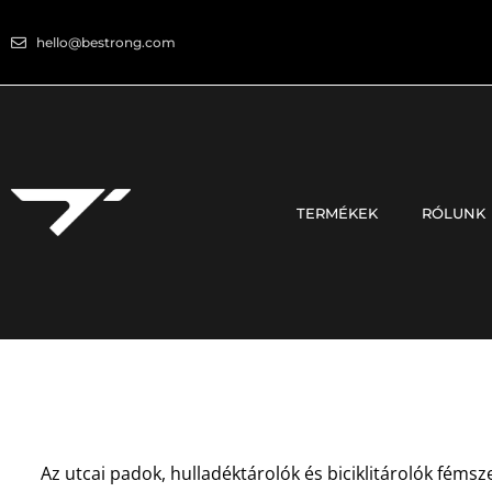
hello@bestrong.com
TERMÉKEK
RÓLUNK
Az utcai padok, hulladéktárolók és biciklitárolók féms