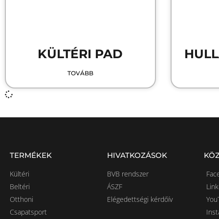
KÜLTÉRI PAD
HUL
TOVÁBB
TERMÉKEK
HIVATKOZÁSOK
KÖZ
Kültéri
BVB rendszer
Fac
Beltéri
ÁSZF
Lin
Otthoni
Elégedettségi kérdőív
You
Csapatsport
Ins