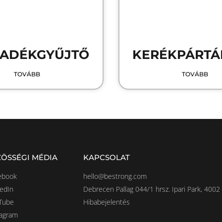
LADÉKGYŰJTŐ
KERÉKPÁRTÁ
TOVÁBB
TOVÁBB
ÖSSÉGI MÉDIA
KAPCSOLAT
ebook
hello@bestrong.com
kedIn
Debrecen Pallag 044/1 hrsz. Ipari Park, 4002
Tube
Hibabejelentés
tagram