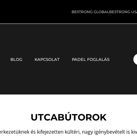
BESTRONG GLOBAL
BESTRONG US
BLOG
KAPCSOLAT
PADEL FOGLALÁS
UTCABÚTOROK
zerkezetüknek és kifejezetten kültéri, nagy igénybevételt is